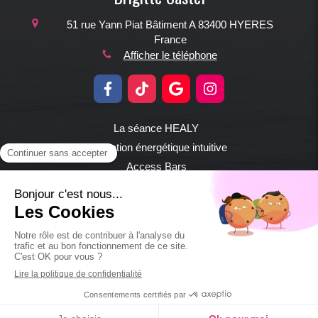
51 rue Yann Piat
Bâtiment A
83400
HYERES
France
Afficher le téléphone
La séance HEALY
Formation énergétique intuitive
Access Bars
Lifting facial énergétique
Plan du site
Mentions légales
©2020 Brigitte Castel - Psychothérapeute - Hyères les
palmiers & all over the word en visio