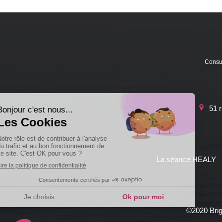
Consul
51 
La séance HEALY
©2020 Brigi