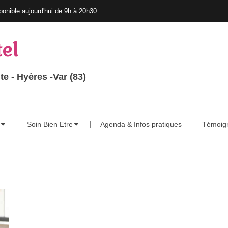
ponible aujourd'hui de 9h à 20h30
tel
e - Hyères -Var (83)
Soin Bien Etre
Agenda & Infos pratiques
Témoig