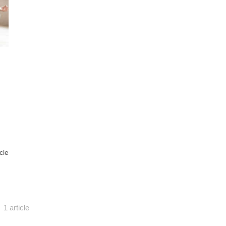
icle
1 article