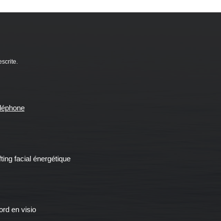
scrite.
éléphone
fting facial énergétique
ord en visio